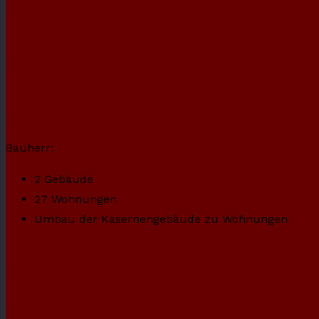
27969F01-840B-41B8-8864-BF8442C4920D
98BC7141-46A6-4697-9CAA-A8759080C034
D1743E8C-0AA2-44AB-B4B9-359B51F1B0A8
Bauherr:
Stadtbau Amberg
2 Gebäude
27 Wohnungen
Umbau der Kasernengebäude zu Wohnungen
Wohnen an der Hammergutstraße
Wohnhaus Poppenricht