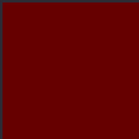
65FE4A2B-BF75-4719-A0D0-EE0786304BF1
27969F01-840B-41B8-8864-BF8442C4920D
98BC7141-46A6-4697-9CAA-A8759080C034
D1743E8C-0AA2-44AB-B4B9-359B51F1B0A8
65FE4A2B-BF75-4719-A0D0-EE0786304BF1